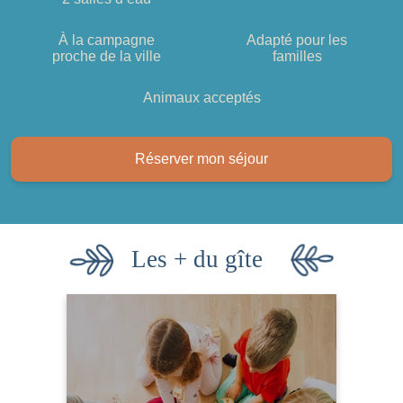
À la campagne
Adapté pour les
proche de la ville
familles
Animaux acceptés
Réserver mon séjour
Les + du gîte
Croque carotte,
Pour les petits :
Little association, Milles bornes,