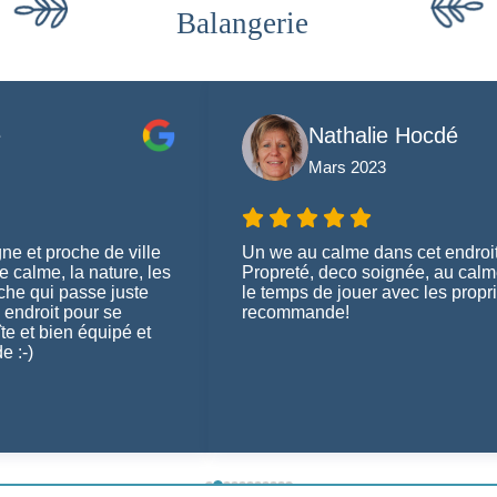
Balangerie
e
Nathalie Hocdé
Mars 2023
ne et proche de ville
Un we au calme dans cet endroit
 calme, la nature, les
Propreté, deco soignée, au calm
che qui passe juste
le temps de jouer avec les propri
e endroit pour se
recommande!
îte et bien équipé et
e :-)